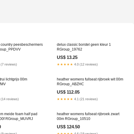
ss country peesbeschermers
delux classic borstel geen kleur 1
Group_PPDVV
RGroup_19762
US$ 13.25
 (7 reviews)
★★★★★
4.0 (12 reviews)
trui lichtgrijs 00m
heather womens fullseat rijbroek wit 00m
WMV
RGroup_ABZHC
US$ 112.05
 (14 reviews)
★★★★★
4.1 (21 reviews)
em meide foam half pad
heather womens fullseat rijbroek zwart
e 00f RGroup_MUVRJ
00m RGroup_10510
0
US$ 124.50
 (9 reviews)
★★★★★
4.6 (19 reviews)