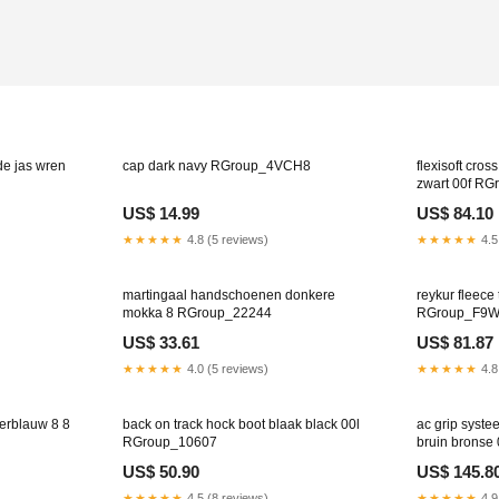
product
to
your
cart
de jas wren
cap dark navy RGroup_4VCH8
flexisoft cro
zwart 00f R
US$ 14.99
US$ 84.10
★★★★★
4.8 (5 reviews)
★★★★★
4.5
martingaal handschoenen donkere
reykur fleece 
mokka 8 RGroup_22244
RGroup_F9
US$ 33.61
US$ 81.87
★★★★★
4.0 (5 reviews)
★★★★★
4.8
erblauw 8 8
back on track hock boot blaak black 00l
ac grip syste
RGroup_10607
bruin brons
US$ 50.90
US$ 145.8
★★★★★
4.5 (8 reviews)
★★★★★
4.9