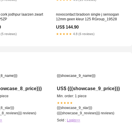
 cork jodhpur laarzen zwart
novocontact bradoon single j sensogan
P5ZP
12mm geen kleur 125 RGroup_19528
0
US$ 144.90
 (5 reviews)
★★★★★
4.8 (6 reviews)
_8_name}}}
{{{showcase_9_name}}}
howcase_8_price}}}
US$ {{{showcase_9_price}}}
 piece
Min. order: 1 piece
★★★★★
8_star}}}
{{{showcase_9_star}}}
_8_reviews}}} reviews)
({{{showcase_9_reviews}}} reviews)
>>
Sold :
Login>>