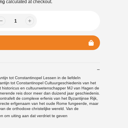
ing
calculated at checkout.
tijn tot Constantinopel Lessen in de liefdeIn
ntijn tot Constantinopel Cultuurgeschiedenis van het
mt historicus en cultuurwetenschapper MJ van Hagen de
inerende reis door meer dan duizend jaar geschiedenis.
ntrafelt de complexe erfenis van het Byzantijnse Rijk,
e directe erfgenaam van het oude Rome fungeerde, maar
an de orthodoxe christelijke wereld. Van de
en om uiting aan dat verdriet te geven