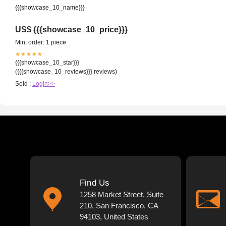
{{{showcase_10_name}}}
US$ {{{showcase_10_price}}}
Min. order: 1 piece
★★★★★
{{{showcase_10_star}}}
({{{showcase_10_reviews}}} reviews)
Sold :
Login>>
Find Us
1258 Market Street, Suite
210, San Francisco, CA
94103, United States