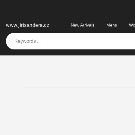
Skip
to
content
www.jirisandera.cz
New Arrivals
Mens
Wo