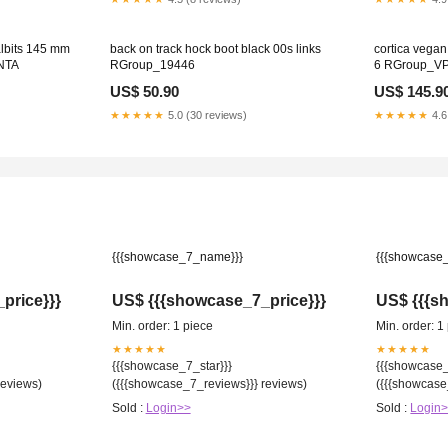
albits 145 mm
back on track hock boot black 00s links
cortica vegan
NTA
RGroup_19446
6 RGroup_V
US$ 50.90
US$ 145.9
★★★★★
5.0 (30 reviews)
★★★★★
4.6
{{{showcase_7_name}}}
{{{showcase
price}}}
US$ {{{showcase_7_price}}}
US$ {{{s
Min. order: 1 piece
Min. order: 1
★★★★★
★★★★★
{{{showcase_7_star}}}
{{{showcase_
reviews)
({{{showcase_7_reviews}}} reviews)
({{{showcase
Sold :
Login>>
Sold :
Login