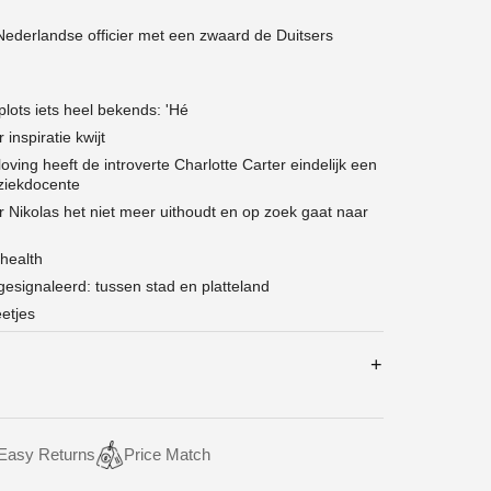
ederlandse officier met een zwaard de Duitsers
 plots iets heel bekends: 'Hé
inspiratie kwijt
ving heeft de introverte Charlotte Carter eindelijk een
uziekdocente
or Nikolas het niet meer uithoudt en op zoek gaat naar
 health
esignaleerd: tussen stad en platteland
etjes
Easy Returns
Price Match