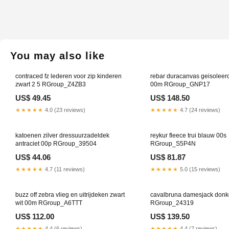
You may also like
contraced fz lederen voor zip kinderen
rebar duracanvas geisoleer
zwart 2 5 RGroup_Z4ZB3
00m RGroup_GNP17
US$ 49.45
US$ 148.50
★★★★★
4.0 (23 reviews)
★★★★★
4.7 (24 reviews)
katoenen zilver dressuurzadeldek
reykur fleece trui blauw 00s
antraciet 00p RGroup_39504
RGroup_S5P4N
US$ 44.06
US$ 81.87
★★★★★
4.7 (11 reviews)
★★★★★
5.0 (15 reviews)
buzz off zebra vlieg en uitrijdeken zwart
cavalbruna damesjack donk
wit 00m RGroup_A6TTT
RGroup_24319
US$ 112.00
US$ 139.50
★★★★★
4.4 (6 reviews)
★★★★★
4.4 (7 reviews)