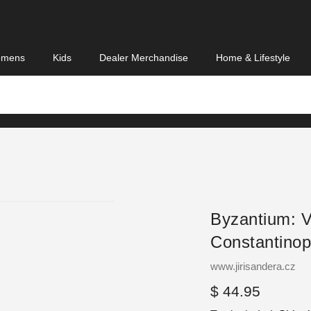
mens
Kids
Dealer Merchandise
Home & Lifestyle
Byzantium: V
Constantinope
Vendor
www.jirisandera.cz
Regular
$ 44.95