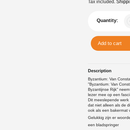
price
Tax included.
Shipp
Quantity:
Add to cart
Description
Byzantium: Van Constan
"Byzantium: Van Consta
Byzantijnse Rijk" nee
lezer mee op een fasc
Dit meeslepende werk o
dat niet alleen als d
ook als een bakermat v
Gelukkig zijn er woord
een bladspringer