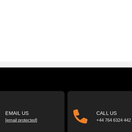
EMAIL US
CALL US
[email protected]
+44 764 6324 442