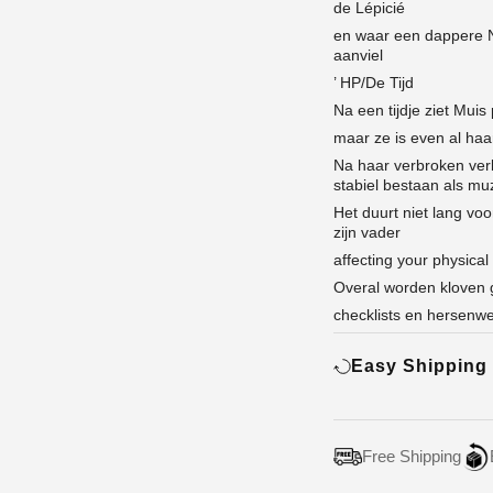
de Lépicié
en waar een dappere N
aanviel
’ HP/De Tijd
Na een tijdje ziet Muis
maar ze is even al haar 
Na haar verbroken verlo
stabiel bestaan als m
Het duurt niet lang vo
zijn vader
affecting your physical
Overal worden kloven g
checklists en hersenwe
Easy Shipping
Free Shipping
Adding