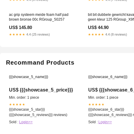
ac grip systeem meide foam half pad
bit bit dubbele gewricht kav
brown bronse 00c RGroup_50257
geen kleur 125 RGroup_X9
US$ 145.80
US$ 44.90
★★★★★
4.4 (25 reviews)
★★★★★
4.4 (8 reviews)
Recommand Products
{{{showcase_5_name}}}
{{{showcase_6_name}}}
US$ {{{showcase_5_price}}}
US$ {{{showcase_6_
Min. order: 1 piece
Min. order: 1 piece
★★★★★
★★★★★
{{{showcase_5_star}}}
{{{showcase_6_star}}}
({{{showcase_5_reviews}}} reviews)
({{{showcase_6_reviews}}} 
Sold :
Login>>
Sold :
Login>>