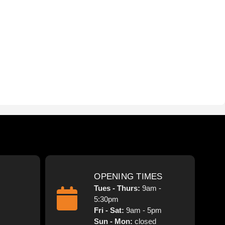
OPENING TIMES
Tues - Thurs:
9am -
5:30pm
Fri - Sat:
9am - 5pm
Sun - Mon:
closed