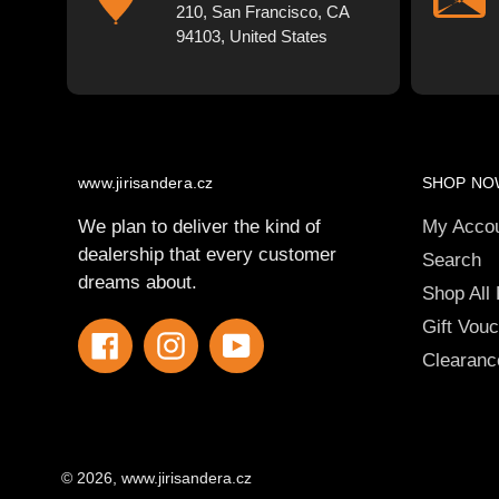
210, San Francisco, CA
94103, United States
www.jirisandera.cz
SHOP NO
We plan to deliver the kind of
My Acco
dealership that every customer
Search
dreams about.
Shop All
Gift Vou
Facebook
Instagram
YouTube
Clearanc
© 2026,
www.jirisandera.cz