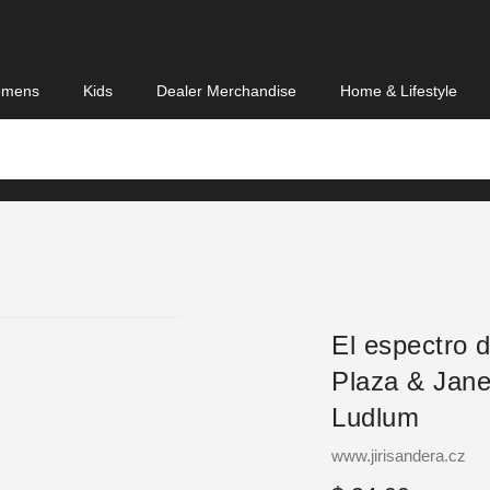
mens
Kids
Dealer Merchandise
Home & Lifestyle
El espectro d
Plaza & Jane
Ludlum
Vendor
www.jirisandera.cz