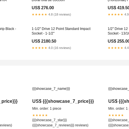
US$ 276.00
US$ 419.5
★★★★★
4.8 (18 reviews)
★★★★★
4.9
rip Black -
1-1/2" Drive 12 Point Standard Impact
1/2" Drive 12
Socket - 1-1/2"
Socket - 13/1
US$ 2180.50
US$ 255.0
★★★★★
4.0 (16 reviews)
★★★★★
4.4
{{{showcase_7_name}}}
{{{showcase
price}}}
US$ {{{showcase_7_price}}}
US$ {{{s
Min. order: 1 piece
Min. order: 1
★★★★★
★★★★★
{{{showcase_7_star}}}
{{{showcase_
reviews)
({{{showcase_7_reviews}}} reviews)
({{{showcase