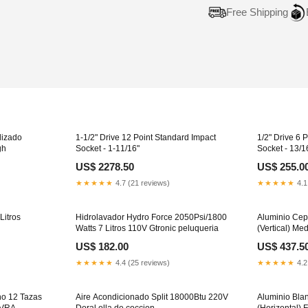
Free Shipping
Adding
product
to
your
cart
lizado
1-1/2" Drive 12 Point Standard Impact
1/2" Drive 6 
gh
Socket - 1-11/16"
Socket - 13/1
US$ 2278.50
US$ 255.0
★★★★★
4.7 (21 reviews)
★★★★★
4.1
Litros
Hidrolavador Hydro Force 2050Psi/1800
Aluminio Cep
Watts 7 Litros 110V Gtronic peluqueria
(Vertical) Me
US$ 182.00
US$ 437.5
★★★★★
4.4 (25 reviews)
★★★★★
4.2
no 12 Tazas
Aire Acondicionado Split 18000Btu 220V
Aluminio Bla
EVRA
Doral olla de coccion
(Horizontal)