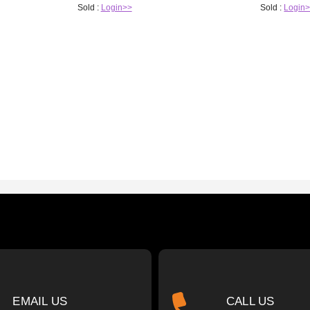
Sold :
Login>>
Sold :
Login
EMAIL US
CALL US