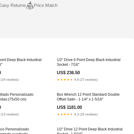
Easy Returns
Price Match
Point Deep Black Industrial
1/2" Drive 6 Point Deep Black Industrial
6"
Socket - 7/16"
0
US$ 236.50
 (24 reviews)
★★★★★
4.9 (27 reviews)
illado Personalizado
Box Wrench 12 Point Standard Double
didas:(75x50 cm)
Offset Satin - 1-1/4" x 1-5/16"
0
US$ 1181.00
 (13 reviews)
★★★★★
4.3 (25 reviews)
nco Personalizado
1/2" Drive 12 Point Deep Black Industrial
 Formato cuadrado
Socket - 1-5/16"