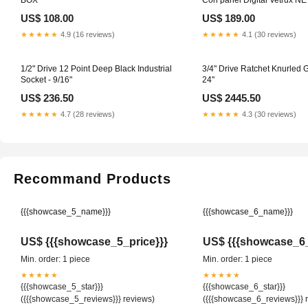
US$ 108.00
US$ 189.00
★★★★★
4.9 (16 reviews)
★★★★★
4.1 (30 reviews)
1/2" Drive 12 Point Deep Black Industrial
3/4" Drive Ratchet Knurled G
Socket - 9/16"
24"
US$ 236.50
US$ 2445.50
★★★★★
4.7 (28 reviews)
★★★★★
4.3 (30 reviews)
Recommand Products
{{{showcase_5_name}}}
{{{showcase_6_name}}}
US$ {{{showcase_5_price}}}
US$ {{{showcase_6_
Min. order: 1 piece
Min. order: 1 piece
★★★★★
★★★★★
{{{showcase_5_star}}}
{{{showcase_6_star}}}
({{{showcase_5_reviews}}} reviews)
({{{showcase_6_reviews}}} 