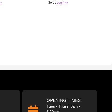
>>
Sold :
Login>>
OPENING TIMES
Tues - Thurs:
9am -
5:30pm