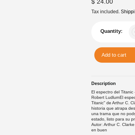
Regular
$ 24.00
price
Tax included.
Shipp
Quantity:
Add to cart
Description
El espectro del Titanic
Robert LudlumEl espect
Titanic" de Arthur C. 
historia que atrapa de
una trama que no pods 
estado, listo para su p
Autor: Arthur C. Clark
en buen