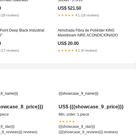
0
US$ 521.50
 (28 reviews)
★★★★★
4.1 (16 reviews)
 Point Deep Black Industrial
Almohada Fibra de Poliéster KING
6"
Maxidream AIRE ACONDICIONADO
0
US$ 20.00
 (17 reviews)
★★★★★
4.1 (8 reviews)
_8_name}}}
{{{showcase_9_name}}}
howcase_8_price}}}
US$ {{{showcase_9_price}}}
 piece
Min. order: 1 piece
★★★★★
8_star}}}
{{{showcase_9_star}}}
_8_reviews}}} reviews)
({{{showcase_9_reviews}}} reviews)