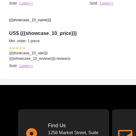
Sold :
Login>>
Sold :
Login>>
{{{showcase_10_name}}}
US$ {{{showcase_10_price}}}
Min. order: 1 piece
★★★★★
{{{showcase_10_star}}}
({{{showcase_10_reviews}}} reviews)
Sold :
Login>>
Find Us
1258 Market Street, Suite