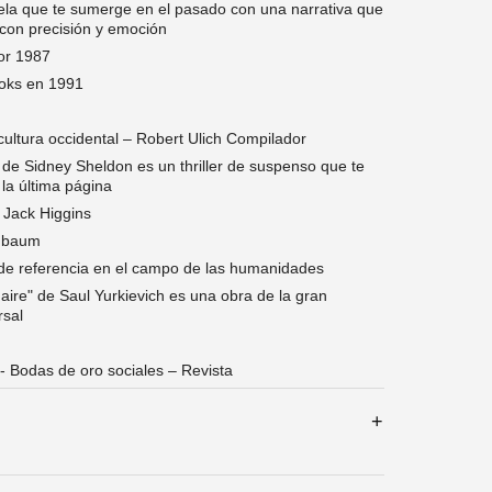
la que te sumerge en el pasado con una narrativa que
a con precisión y emoción
or 1987
ooks en 1991
cultura occidental – Robert Ulich Compilador
a" de Sidney Sheldon es un thriller de suspenso que te
 la última página
– Jack Higgins
inbaum
 de referencia en el campo de las humanidades
aire" de Saul Yurkievich es una obra de la gran
rsal
- Bodas de oro sociales – Revista